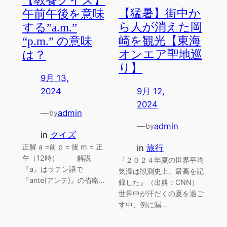
【猛暑】街中か
午前午後を意味
ら人が消えた岡
する”a.m.”
崎を観光【東海
“p.m.” の意味
オンエア聖地巡
は？
り】
9月 13,
2024
9月 12,
2024
—
admin
by
—
admin
by
in
クイズ
正解 a =前 p = 後 m = 正
in
旅行
午（12時） 解説
『２０２４年夏の世界平均
『a』はラテン語で
気温は観測史上、最高を記
『ante(アンテ)』の省略…
録した』（出典：CNN）
世界中が汗だくの夏を過ご
す中、例に漏…