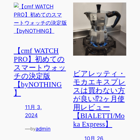
【cmf WATCH
PRO】初めての
スマートウォッ
ビアレッティ・
チの決定版
モカエキスプレ
【byNOTHING
スは買わない方
】
が良い⁉︎2ヶ月使
用レビュー
11月 3,
【BIALETTI/Mo
2024
ka Express】
—
admin
by
10月 26,