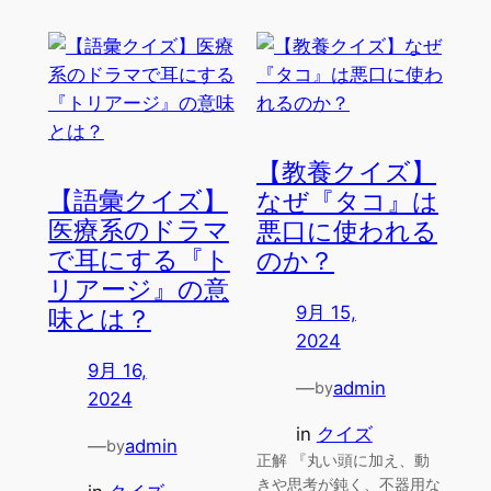
【教養クイズ】
【語彙クイズ】
なぜ『タコ』は
医療系のドラマ
悪口に使われる
で耳にする『ト
のか？
リアージ』の意
9月 15,
味とは？
2024
9月 16,
—
admin
by
2024
in
クイズ
—
admin
by
正解 『丸い頭に加え、動
きや思考が鈍く、不器用な