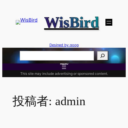
内
容
WisBird
を
ス
キ
ッ
Desined by qoop
プ
検
索
MENU
This site may include advertising or sponsored content.
投稿者:
admin