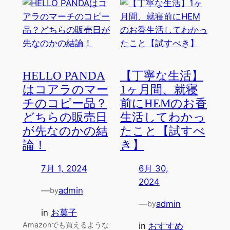
HELLO PANDA
【丁寧な生活】
はコアラのマー
1ヶ月間、就寝
チのコピー品？
前にHEMのお香
どちらの販売日
生活してわかっ
が先なのかの結
たこと【試すべ
論！
き】
7月 1, 2024
6月 30,
2024
—
admin
by
—
admin
by
in
お菓子
Amazonでも買えるような
in
おすすめ