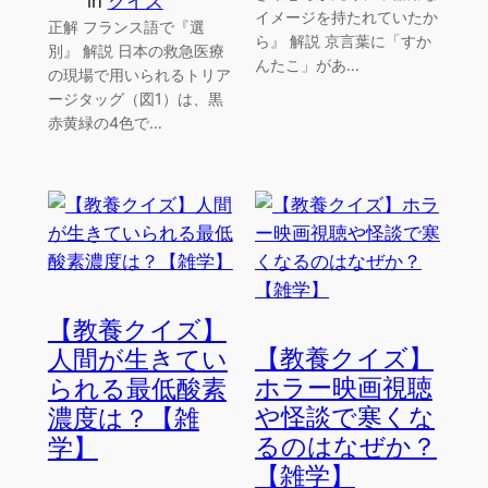
in
クイズ
イメージを持たれていたか
正解 フランス語で『選
ら』 解説 京言葉に「すか
別』 解説 日本の救急医療
んたこ」があ…
の現場で用いられるトリア
ージタッグ（図1）は、黒
赤黄緑の4色で…
【教養クイズ】
【教養クイズ】
人間が生きてい
ホラー映画視聴
られる最低酸素
や怪談で寒くな
濃度は？【雑
るのはなぜか？
学】
【雑学】