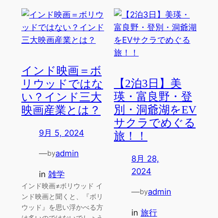
インド映画＝ボ
【2泊3日】美
リウッドではな
瑛・富良野・登
い？インド三大
別・洞爺湖をEV
映画産業とは？
サクラでめぐる
9月 5, 2024
旅！！
—
admin
by
8月 28,
2024
in
雑学
インド映画≠ボリウッド イ
—
admin
by
ンド映画と聞くと、『ボリ
ウッド』を思い浮かべる方
in
旅行
は多いのではないでしょう