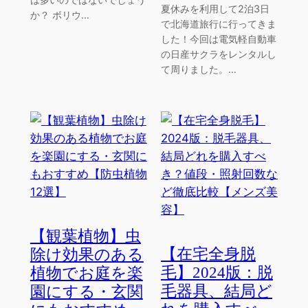
夏休みを利用して2泊3日
か？ ボリウ…
で北海道旅行に行ってきま
した！今回は電気軽自動車
の日産サクラをレンタルし
て周りました。…
【観葉植物】虫
【在宅全身脱
除け効果のある
毛】2024版：脱
植物でお庭を楽
毛器具、結局ど
園にする・玄関