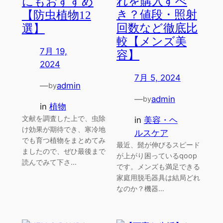
れを購入すべ
にもおすすめ
き？値段・照射
【防虫植物12
回数など徹底比
選】
較【メンズ美
7月 19,
容】
2024
7月 5, 2024
—
admin
by
—
admin
by
in
植物
文献を調査した上で、虫除
in
美容・ヘ
け効果が期待でき、寒冷地
ルスケア
でも育つ植物をまとめてみ
最近、髭が伸びるスピード
ましたので、ぜひ最後まで
が上がり困っているqoop
読んでみて下さ…
です。メンズも満足できる
家庭用脱毛器具は結局どれ
なのか？機器…