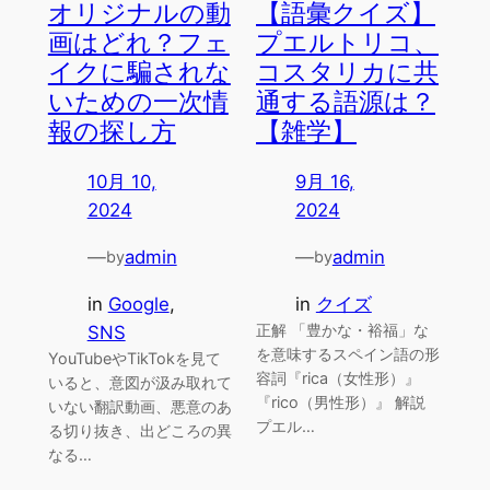
オリジナルの動
【語彙クイズ】
画はどれ？フェ
プエルトリコ、
イクに騙されな
コスタリカに共
いための一次情
通する語源は？
報の探し方
【雑学】
10月 10,
9月 16,
2024
2024
—
admin
—
admin
by
by
in
Google
, 
in
クイズ
正解 「豊かな・裕福」な
SNS
を意味するスペイン語の形
YouTubeやTikTokを見て
容詞『rica（女性形）』
いると、意図が汲み取れて
『rico（男性形）』 解説
いない翻訳動画、悪意のあ
プエル…
る切り抜き、出どころの異
なる…