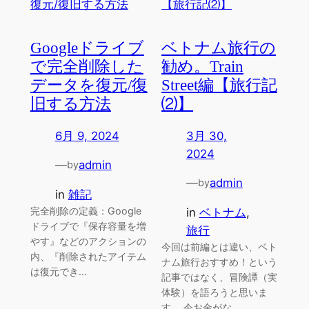
Googleドライブ
ベトナム旅行の
で完全削除した
勧め。Train
データを復元/復
Street編【旅行記
旧する方法
⑵】
6月 9, 2024
3月 30,
2024
—
admin
by
—
admin
by
in
雑記
完全削除の定義：Google
in
ベトナム
, 
ドライブで『保存容量を増
旅行
やす』などのアクションの
今回は前編とは違い、ベト
内、『削除されたアイテム
ナム旅行おすすめ！という
は復元でき…
記事ではなく、冒険譚（実
体験）を語ろうと思いま
す。 今お金がな…