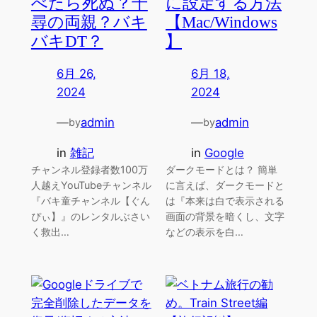
べたら死ぬ？千
に設定する方法
尋の両親？バキ
【Mac/Windows
バキDT？
】
6月 26,
6月 18,
2024
2024
—
admin
—
admin
by
by
in
雑記
in
Google
チャンネル登録者数100万
ダークモードとは？ 簡単
人越えYouTubeチャンネル
に言えば、ダークモードと
『バキ童チャンネル【ぐん
は『本来は白で表示される
ぴぃ】』のレンタルぶさい
画面の背景を暗くし、文字
く救出…
などの表示を白…