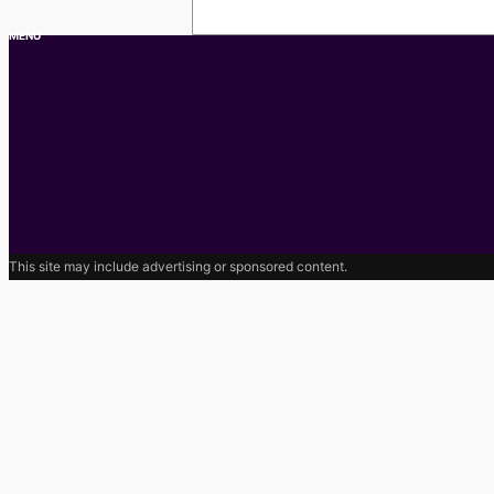
MENU
This site may include advertising or sponsored content.