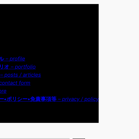
ル
– profile
リオ
– portfolio
– posts / articles
contact form
ore
ー•ポリシー•免責事項等
– privacy / policy