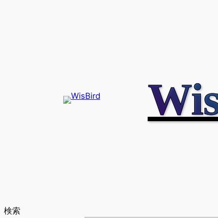
内
容
を
ス
キ
ッ
Wis
プ
検索