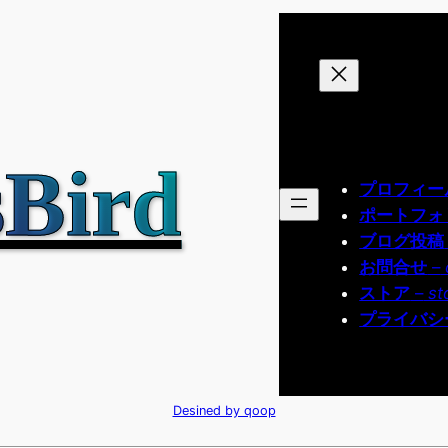
Bird
プロフィー
ポートフォ
ブログ投稿
お問合せ
–
ストア
–
st
プライバシ
Desined by qoop