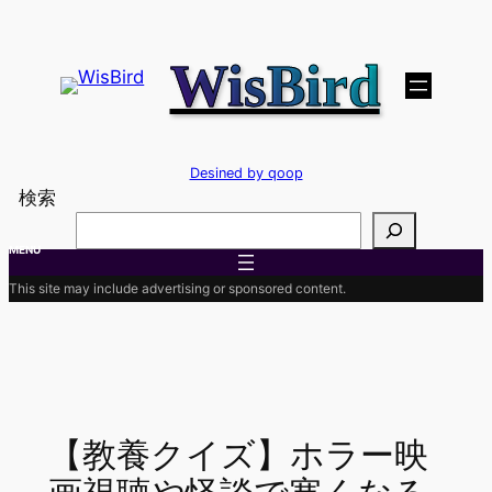
内
容
WisBird
を
ス
キ
ッ
Desined by qoop
プ
検索
MENU
This site may include advertising or sponsored content.
【教養クイズ】ホラー映