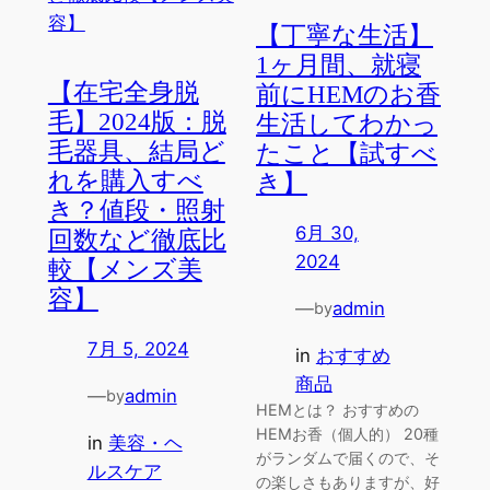
【丁寧な生活】
1ヶ月間、就寝
【在宅全身脱
前にHEMのお香
毛】2024版：脱
生活してわかっ
毛器具、結局ど
たこと【試すべ
れを購入すべ
き】
き？値段・照射
6月 30,
回数など徹底比
2024
較【メンズ美
容】
—
admin
by
7月 5, 2024
in
おすすめ
商品
—
admin
by
HEMとは？ おすすめの
HEMお香（個人的） 20種
in
美容・ヘ
がランダムで届くので、そ
ルスケア
の楽しさもありますが、好