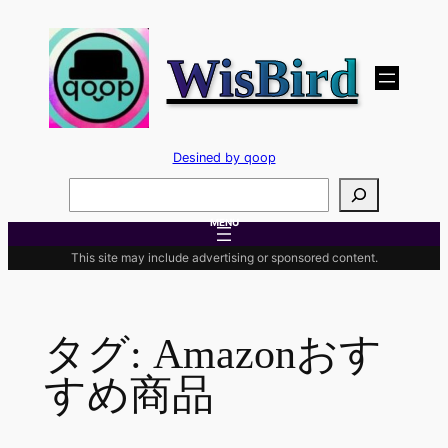
内
容
WisBird
を
ス
キ
ッ
Desined by qoop
プ
検
索
MENU
This site may include advertising or sponsored content.
タグ:
Amazonおす
すめ商品