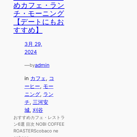
めカフェ・ラン
チ・モーニング
【デートにもお
すすめ】
3月 29,
2024
—
admin
by
in
カフェ
, 
コ
ーヒー
, 
モー
ニング
, 
ラン
チ
, 
三河安
城
, 
刈谷
おすすめカフェ・レストラ
ン6選 目次 NOBI COFFEE
ROASTERScobaco ne