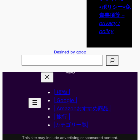
•ポリシー•免
責事項等
–
privacy /
policy
Desined by qoop
検
索
MENU
| 植物 |
| Google |
| Amazonおすすめ商品 |
| 旅行 |
|カテゴリ一覧|
This site may include advertising or sponsored content.