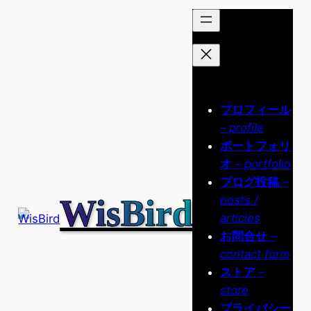
内
容
を
ス
キ
ッ
プロフィール
プ
– profile
ポートフォリ
オ
– portfolio
ブログ投稿
–
WisBird
posts /
articles
お問合せ
–
contact form
ストア
–
store
プライバシー