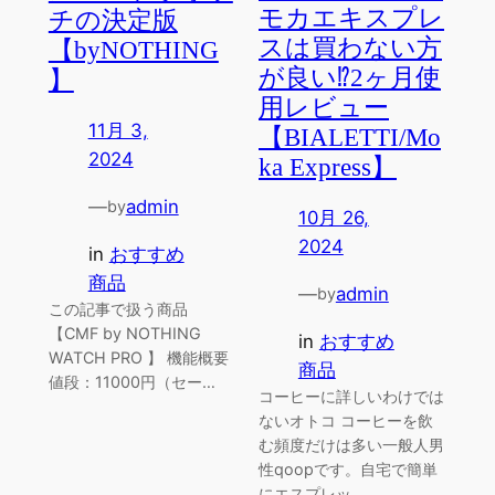
モカエキスプレ
チの決定版
スは買わない方
【byNOTHING
が良い⁉︎2ヶ月使
】
用レビュー
11月 3,
【BIALETTI/Mo
2024
ka Express】
—
admin
by
10月 26,
2024
in
おすすめ
商品
—
admin
by
この記事で扱う商品
【CMF by NOTHING
in
おすすめ
WATCH PRO 】 機能概要
商品
値段：11000円（セー…
コーヒーに詳しいわけでは
ないオトコ コーヒーを飲
む頻度だけは多い一般人男
性qoopです。自宅で簡単
にエスプレッ…