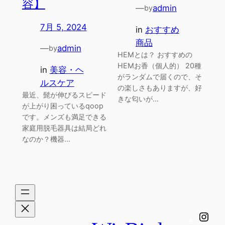
容】
—
admin
by
7月 5, 2024
in
おすすめ
商品
—
admin
by
HEMとは？ おすすめの
HEMお香（個人的） 20種
in
美容・ヘ
がランダムで届くので、そ
ルスケア
の楽しさもありますが、好
最近、髭が伸びるスピード
きな匂いが…
が上がり困っているqoop
です。メンズも満足できる
家庭用脱毛器具は結局どれ
なのか？機器…
Ins