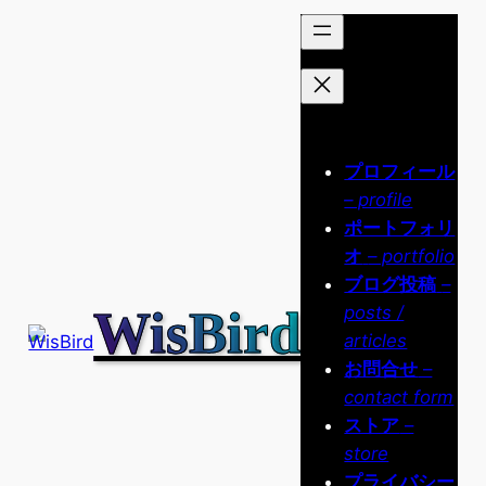
内
容
を
ス
キ
ッ
プロフィール
プ
– profile
ポートフォリ
オ
– portfolio
ブログ投稿
–
WisBird
posts /
articles
お問合せ
–
contact form
ストア
–
store
プライバシー