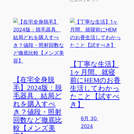
【丁寧な生活】
1ヶ月間、就寝
【在宅全身脱
前にHEMのお香
毛】2024版：脱
生活してわかっ
毛器具、結局ど
たこと【試すべ
れを購入すべ
き】
き？値段・照射
6月 30,
回数など徹底比
2024
較【メンズ美