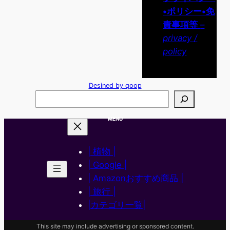
•ポリシー•免
責事項等
–
privacy /
policy
Desined by qoop
検
索
MENU
| 植物 |
| Google |
| Amazonおすすめ商品 |
| 旅行 |
|カテゴリ一覧|
This site may include advertising or sponsored content.