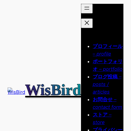
内
容
を
ス
キ
ッ
プロフィール
プ
– profile
ポートフォリ
オ
– portfolio
ブログ投稿
–
WisBird
posts /
articles
お問合せ
–
contact form
ストア
–
store
プライバシー