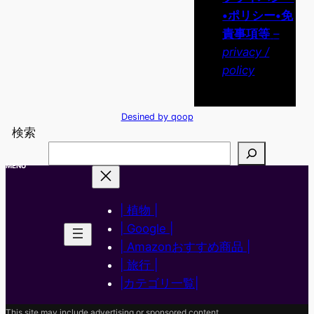
•ポリシー•免
責事項等
–
privacy /
policy
Desined by qoop
検索
MENU
| 植物 |
| Google |
| Amazonおすすめ商品 |
| 旅行 |
|カテゴリ一覧|
This site may include advertising or sponsored content.