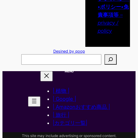
•ポリシー•免
責事項等
–
privacy /
policy
Desined by qoop
検
索
MENU
| 植物 |
| Google |
| Amazonおすすめ商品 |
| 旅行 |
|カテゴリ一覧|
This site may include advertising or sponsored content.