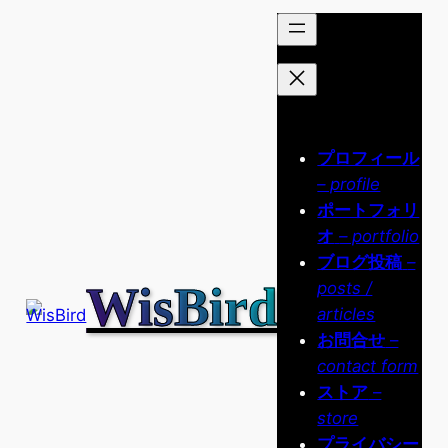
内
容
を
ス
キ
ッ
プロフィール
プ
– profile
ポートフォリ
オ
– portfolio
ブログ投稿
–
WisBird
posts /
articles
お問合せ
–
contact form
ストア
–
store
プライバシー