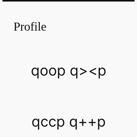
Profile
qoop q><p
qccp q++p