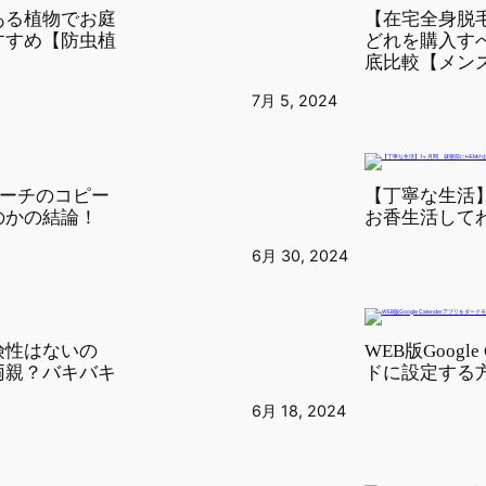
ある植物でお庭
【在宅全身脱毛
すすめ【防虫植
どれを購入す
底比較【メン
7月 5, 2024
のマーチのコピー
【丁寧な生活】
のかの結論！
お香生活して
6月 30, 2024
険性はないの
WEB版Googl
両親？バキバキ
ドに設定する方法
6月 18, 2024