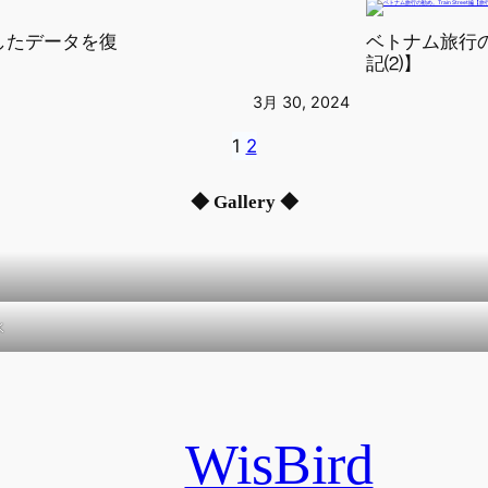
除したデータを復
ベトナム旅行の勧め
記⑵】
3月 30, 2024
1
2
◆ Gallery ◆
水
WisBird