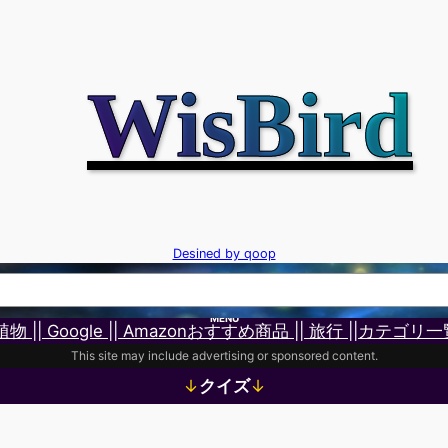
WisBird
Desined by qoop
MENU
 植物 |
| Google |
| Amazonおすすめ商品 |
| 旅行 |
|カテゴリ一
This site may include advertising or sponsored content.
↓
クイズ
↓