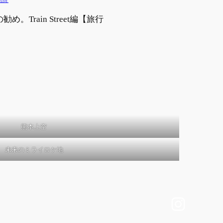
。Train Street編【旅行
熊本上空
未来のミライロケ地
Insta