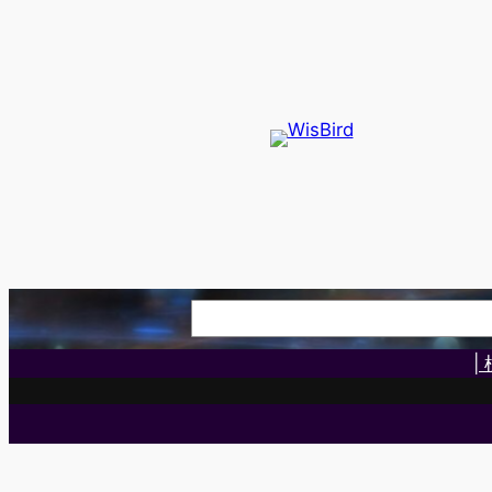
検
索
|