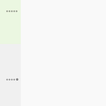
⭐⭐⭐⭐⭐
⭐⭐⭐⭐☆