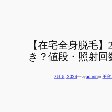
【在宅全身脱毛】2
き？値段・照射回
7月 5, 2024
—
admin
in
美容
by