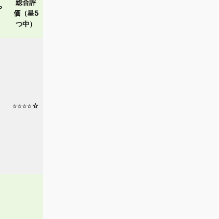
総合評
や
価（星5
つ中）
⭐⭐⭐⭐☆