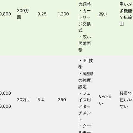
力調整
重いが
300万
・カー
多機能
9,800
9.25
1,200
高い
回
トリッ
で広範
ジ交換
囲
式
・広い
照射面
積
・IPL技
術
・5段階
の強度
設定
0,000
・フェ
軽量で
やや低
〜
30万回
5.4
350
イス用
使いや
い
0,000
アタッ
すい
チメン
ト
・クー
ルモー