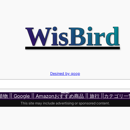
WisBird
Desined by qoop
MENU
 植物 |
| Google |
| Amazonおすすめ商品 |
| 旅行 |
|カテゴリ一
This site may include advertising or sponsored content.