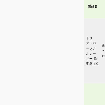
製品名
トリ
ア・パ
5
ーソナ
ルレー
6
ザー 脱
毛器 4X