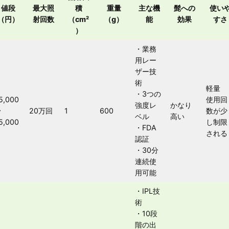
値段
最大照
積
重量
主な機
髭への
使い
（円）
射回数
（cm²
（g）
能
効果
すさ
）
・業務
用レー
ザー技
術
軽量
・3つの
5,000
使用回
強度レ
かなり
〜
20万回
1
600
数が少
ベル
高い
5,000
し制限
・FDA
される
認証
・30分
連続使
用可能
・IPL技
術
・10段
階の出