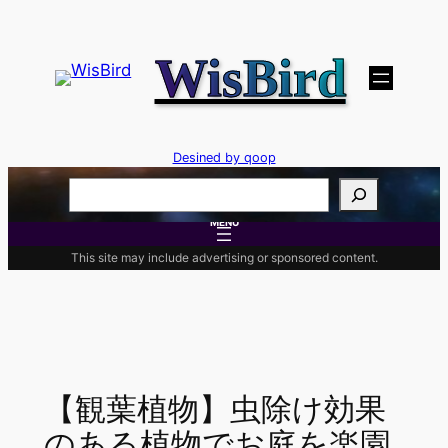
内
容
WisBird
を
ス
キ
ッ
Desined by qoop
プ
検
索
MENU
This site may include advertising or sponsored content.
【観葉植物】虫除け効果
のある植物でお庭を楽園