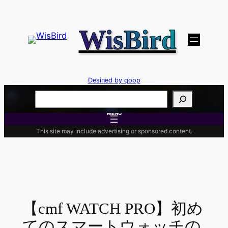
内
容
WisBird
を
ス
キ
ッ
Desined by qoop
プ
検
索
MENU
This site may include advertising or sponsored content.
【cmf WATCH PRO】初め
てのスマートウォッチの