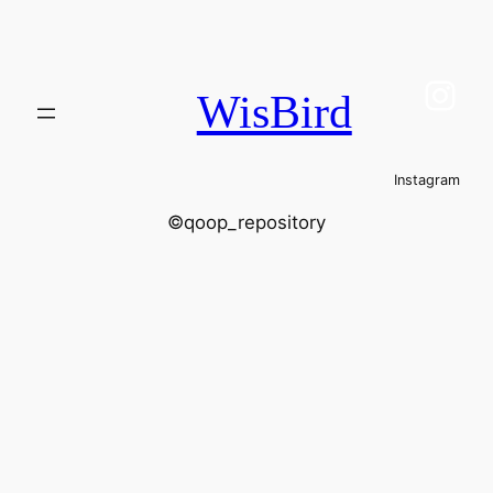
Ins
WisBird
Instagram
©qoop_repository