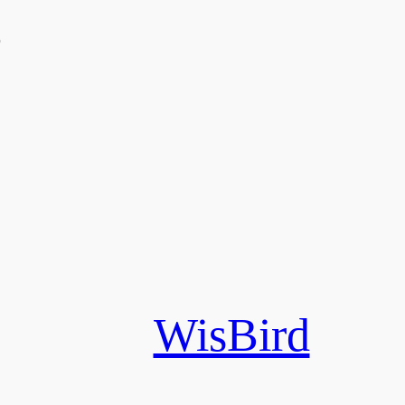
う
WisBird