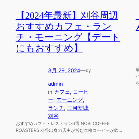
【2024年最新】刈谷周辺
おすすめカフェ・ラン
チ・モーニング【デート
にもおすすめ】
3月 29, 2024
—
by
admin
in
カフェ
, 
コーヒ
ー
, 
モーニング
, 
ランチ
, 
三河安城
, 
刈谷
おすすめカフェ・レストラン6選 NOBI COFFEE
ROASTERS 刈谷出身の店主が営む本格コーヒーが飲…