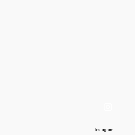
Insta
Instagram