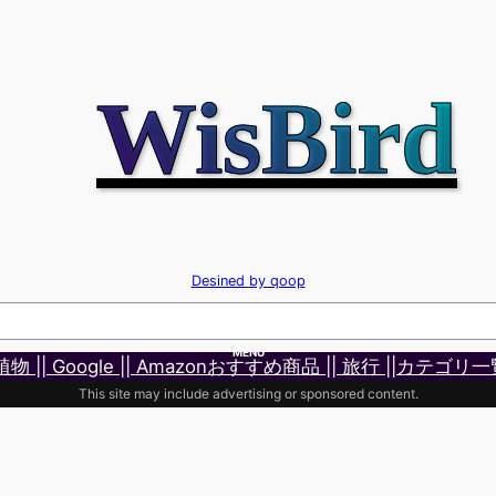
WisBird
Desined by qoop
MENU
 植物 |
| Google |
| Amazonおすすめ商品 |
| 旅行 |
|カテゴリ一
This site may include advertising or sponsored content.