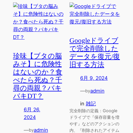
Googleドライブ
で完全削除した
珍味【ブタの脳
データを復元/復
みそ】に危険性
旧する方法
はないのか？食
6月 9, 2024
べたら死ぬ？千
尋の両親？バキ
—
admin
by
バキDT？
in
雑記
6月 26,
完全削除の定義：Google
2024
ドライブで『保存容量を増
やす』などのアクションの
—
admin
by
内、『削除されたアイテム