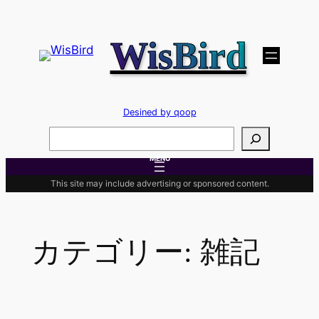
内
容
WisBird
を
ス
キ
ッ
Desined by qoop
プ
検
索
MENU
This site may include advertising or sponsored content.
カテゴリー:
雑記