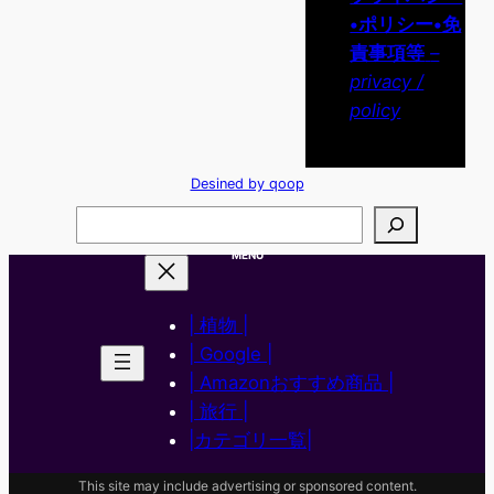
•ポリシー•免
責事項等
–
privacy /
policy
Desined by qoop
検
索
MENU
| 植物 |
| Google |
| Amazonおすすめ商品 |
| 旅行 |
|カテゴリ一覧|
This site may include advertising or sponsored content.