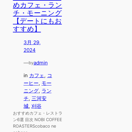
めカフェ・ラン
チ・モーニング
【デートにもお
すすめ】
3月 29,
2024
—
admin
by
in
カフェ
, 
コ
ーヒー
, 
モー
ニング
, 
ラン
チ
, 
三河安
城
, 
刈谷
おすすめカフェ・レストラ
ン6選 目次 NOBI COFFEE
ROASTERScobaco ne