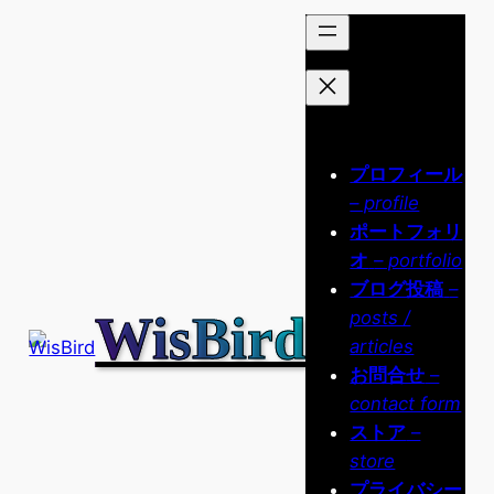
内
容
を
ス
キ
ッ
プロフィール
プ
– profile
ポートフォリ
オ
– portfolio
ブログ投稿
–
WisBird
posts /
articles
お問合せ
–
contact form
ストア
–
store
プライバシー