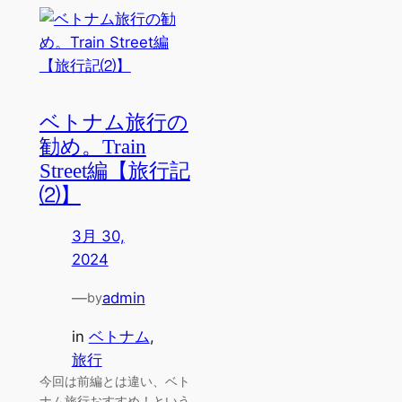
ベトナム旅行の
勧め。Train
Street編【旅行記
⑵】
3月 30,
2024
—
admin
by
in
ベトナム
, 
旅行
今回は前編とは違い、ベト
ナム旅行おすすめ！という