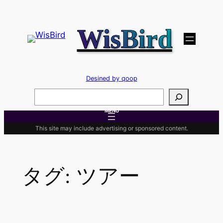
内
容
WisBird
を
ス
キ
ッ
Desined by qoop
プ
検
索
MENU
This site may include advertising or sponsored content.
タグ:
ツアー