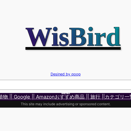
WisBird
Desined by qoop
MENU
 植物 |
| Google |
| Amazonおすすめ商品 |
| 旅行 |
|カテゴリ一
This site may include advertising or sponsored content.