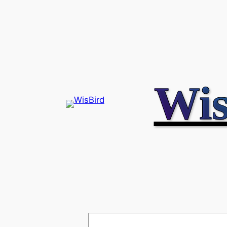
内
容
を
ス
キ
ッ
Wis
プ
検