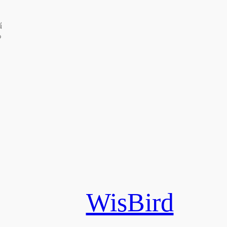
脳
つ
WisBird