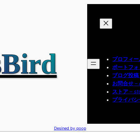
Bird
プロフィー
ポートフォ
ブログ投稿
お問合せ
–
ストア
–
st
プライバシ
Desined by qoop