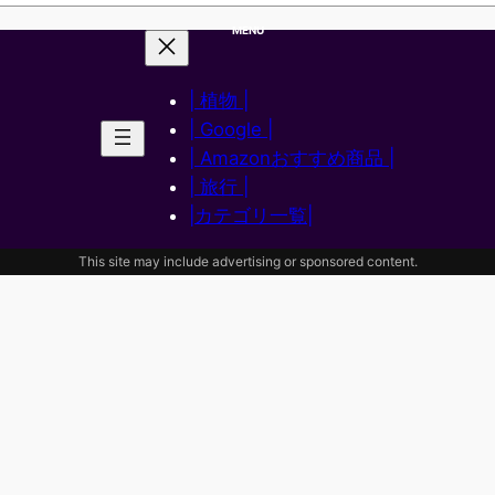
MENU
| 植物 |
| Google |
| Amazonおすすめ商品 |
| 旅行 |
|カテゴリ一覧|
This site may include advertising or sponsored content.