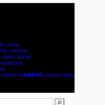
ル
– profile
リオ
– portfolio
– posts / articles
contact form
ore
ー•ポリシー•免責事項等
– privacy / policy