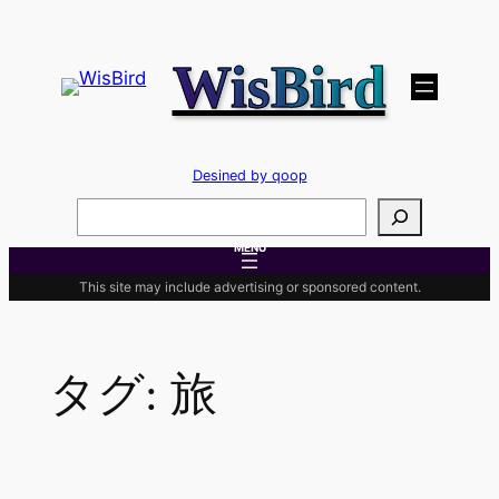
内
容
WisBird
を
ス
キ
ッ
Desined by qoop
プ
検
索
MENU
This site may include advertising or sponsored content.
タグ:
旅