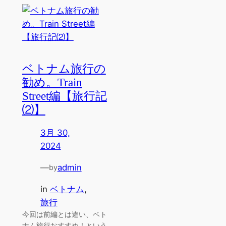
ベトナム旅行の
勧め。Train
Street編【旅行記
⑵】
3月 30,
2024
—
admin
by
in
ベトナム
, 
旅行
今回は前編とは違い、ベト
ナム旅行おすすめ！という