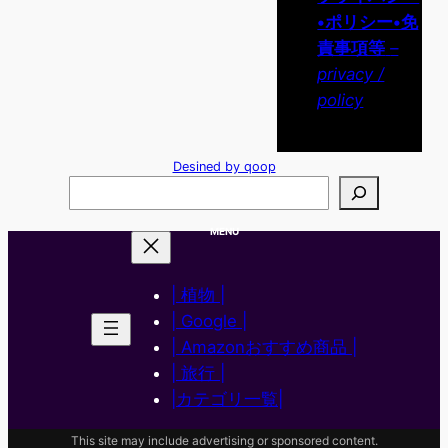
•ポリシー•免
責事項等
–
privacy /
policy
Desined by qoop
検
索
MENU
| 植物 |
| Google |
| Amazonおすすめ商品 |
| 旅行 |
|カテゴリ一覧|
This site may include advertising or sponsored content.