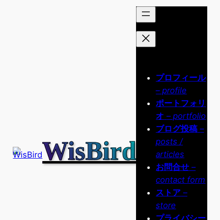
内
容
を
ス
キ
ッ
プロフィール
プ
– profile
ポートフォリ
オ
– portfolio
ブログ投稿
–
WisBird
posts /
articles
お問合せ
–
contact form
ストア
–
store
プライバシー