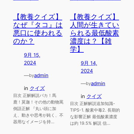
【教養クイズ】
【教養クイズ】
なぜ『タコ』は
人間が生きてい
悪口に使われる
られる最低酸素
のか？
濃度は？【雑
学】
9月 15,
2024
9月 14,
2024
—
admin
by
—
admin
by
in
クイズ
目次 正解解説バカ！馬
in
クイズ
鹿！莫迦！その他の動物罵
目次 正解解説追加知識-
倒語正解 『丸い頭に加
TIPS-1. 酸素中毒2. 長期的
え、動きや思考が鈍く、不
な影響正解 最低酸素濃度
器用なイメージを持…
は約 19.5% 解説 信…