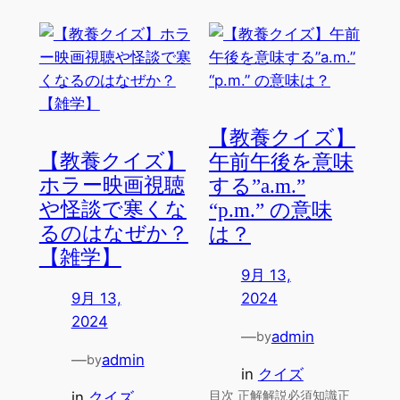
【教養クイズ】
【教養クイズ】
午前午後を意味
ホラー映画視聴
する”a.m.”
や怪談で寒くな
“p.m.” の意味
るのはなぜか？
は？
【雑学】
9月 13,
9月 13,
2024
2024
—
admin
by
—
admin
by
in
クイズ
目次 正解解説必須知識正
in
クイズ