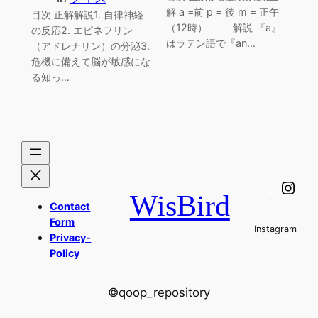
解 a =前 p = 後 m = 正午
目次 正解解説1. 自律神経
（12時） 解説 『a』
の反応2. エピネフリン
はラテン語で『an…
（アドレナリン）の分泌3.
危機に備えて脳が敏感にな
る知っ…
Ins
WisBird
Contact
Form
Instagram
Privacy-
Policy
©qoop_repository