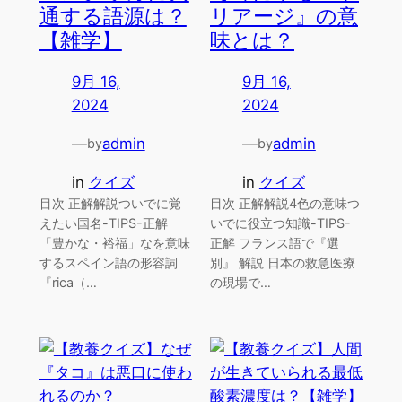
通する語源は？
リアージ』の意
【雑学】
味とは？
9月 16,
9月 16,
2024
2024
—
admin
—
admin
by
by
in
クイズ
in
クイズ
目次 正解解説ついでに覚
目次 正解解説4色の意味つ
えたい国名-TIPS-正解
いでに役立つ知識-TIPS-
「豊かな・裕福」なを意味
正解 フランス語で『選
するスペイン語の形容詞
別』 解説 日本の救急医療
『rica（…
の現場で…