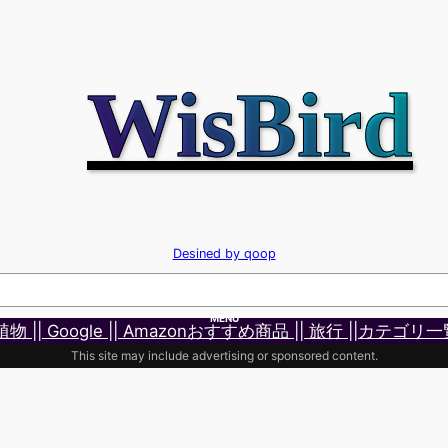
WisBird
Desined by qoop
MENU
 植物 |
| Google |
| Amazonおすすめ商品 |
| 旅行 |
|カテゴリ一
This site may include advertising or sponsored content.