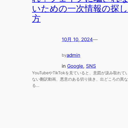
いための一次情報の探し
方
10月 10, 2024
—
admin
by
in
Google
, 
SNS
YouTubeやTikTokを見ていると、意図が汲み取れて
ない翻訳動画、悪意のある切り抜き、出どころの異な
る…