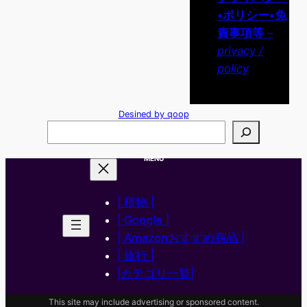
•ポリシー•免
責事項等
–
privacy /
policy
Desined by qoop
検
索
MENU
| 植物 |
| Google |
| Amazonおすすめ商品 |
| 旅行 |
|カテゴリ一覧|
This site may include advertising or sponsored content.