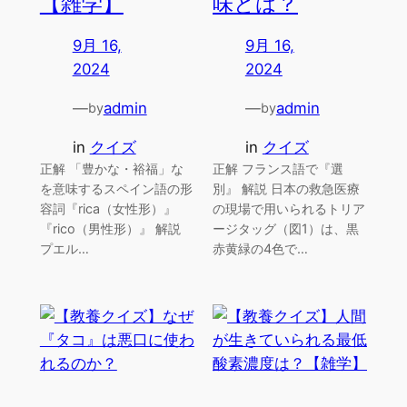
【雑学】
味とは？
9月 16,
9月 16,
2024
2024
—
admin
—
admin
by
by
in
クイズ
in
クイズ
正解 「豊かな・裕福」な
正解 フランス語で『選
を意味するスペイン語の形
別』 解説 日本の救急医療
容詞『rica（女性形）』
の現場で用いられるトリア
『rico（男性形）』 解説
ージタッグ（図1）は、黒
プエル…
赤黄緑の4色で…