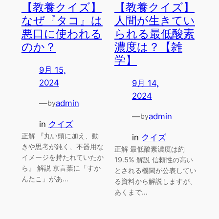
【教養クイズ】
【教養クイズ】
なぜ『タコ』は
人間が生きてい
悪口に使われる
られる最低酸素
のか？
濃度は？【雑
学】
9月 15,
2024
9月 14,
2024
—
admin
by
—
admin
by
in
クイズ
正解 『丸い頭に加え、動
in
クイズ
きや思考が鈍く、不器用な
正解 最低酸素濃度は約
イメージを持たれていたか
19.5% 解説 信頼性の高い
ら』 解説 京言葉に「すか
とされる機関が公表してい
んたこ」があ…
る資料から解説しますが、
あくまで…