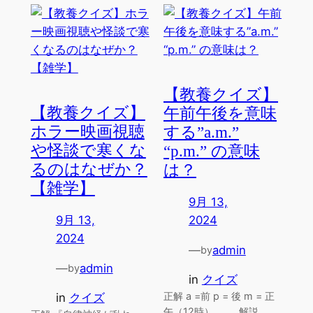
【教養クイズ】
【教養クイズ】
午前午後を意味
ホラー映画視聴
する”a.m.”
や怪談で寒くな
“p.m.” の意味
るのはなぜか？
は？
【雑学】
9月 13,
9月 13,
2024
2024
—
admin
by
—
admin
by
in
クイズ
正解 a =前 p = 後 m = 正
in
クイズ
午（12時） 解説