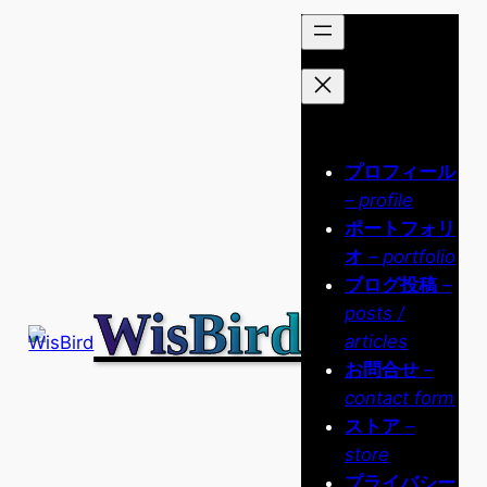
内
容
を
ス
キ
ッ
プロフィール
プ
– profile
ポートフォリ
オ
– portfolio
ブログ投稿
–
WisBird
posts /
articles
お問合せ
–
contact form
ストア
–
store
プライバシー