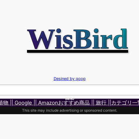
WisBird
Desined by qoop
MENU
 植物 |
| Google |
| Amazonおすすめ商品 |
| 旅行 |
|カテゴリ一
This site may include advertising or sponsored content.