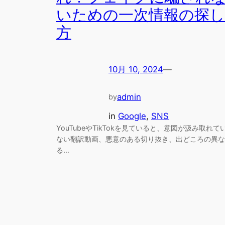
いための一次情報の探し
方
10月 10, 2024
—
admin
by
in
Google
, 
SNS
YouTubeやTikTokを見ていると、意図が汲み取れて
ない翻訳動画、悪意のある切り抜き、出どころの異な
る…