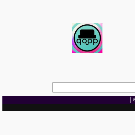
内
容
を
ス
キ
ッ
プ
検
索
|