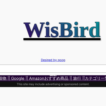
WisBird
Desined by qoop
MENU
 植物 |
| Google |
| Amazonおすすめ商品 |
| 旅行 |
|カテゴリ一
This site may include advertising or sponsored content.