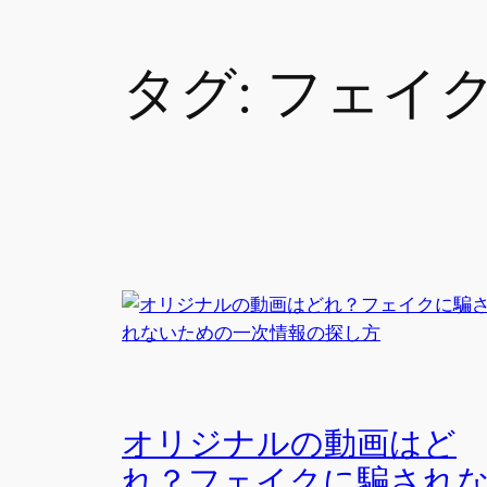
タグ:
フェイ
オリジナルの動画はど
れ？フェイクに騙され