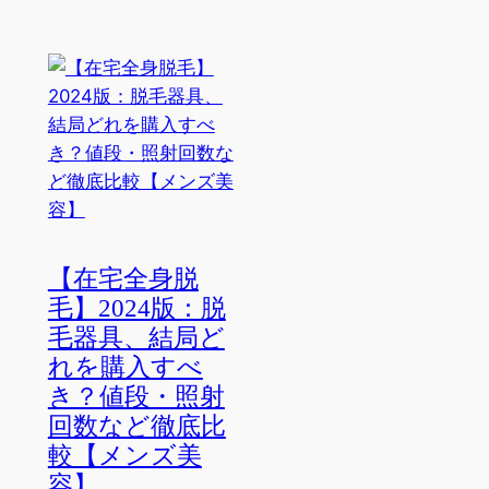
【在宅全身脱
毛】2024版：脱
毛器具、結局ど
れを購入すべ
き？値段・照射
回数など徹底比
較【メンズ美
容】