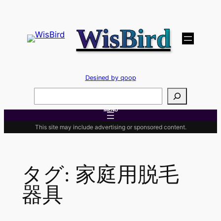
内
容
WisBird
を
ス
キ
ッ
Desined by qoop
プ
検
索
MENU
This site may include advertising or sponsored content.
タグ:
家庭用脱毛
器具