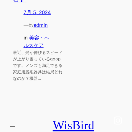
7月 5, 2024
—
admin
by
in
美容・ヘ
ルスケア
最近、髭が伸びるスピード
が上がり困っているqoop
です。メンズも満足できる
家庭用脱毛器具は結局どれ
なのか？機器…
Ins
WisBird