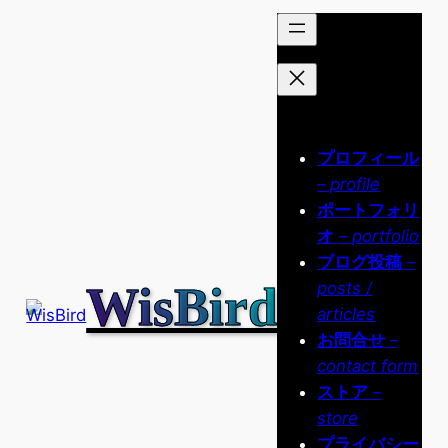
内
容
を
ス
キ
ッ
プロフィール
プ
– profile
ポートフォリ
オ
– portfolio
ブログ投稿
–
WisBird
posts /
articles
お問合せ
–
contact form
ストア
–
store
プライバシー