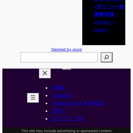
•ポリシー•免
責事項等
–
privacy /
policy
Desined by qoop
検
索
MENU
| 植物 |
| Google |
| Amazonおすすめ商品 |
| 旅行 |
|カテゴリ一覧|
This site may include advertising or sponsored content.