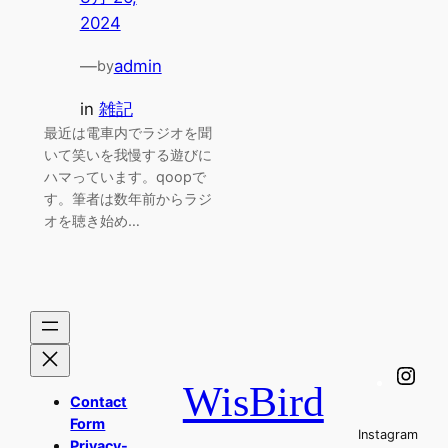
2024
—
admin
by
in
雑記
最近は電車内でラジオを聞
いて笑いを我慢する遊びに
ハマっています。qoopで
す。筆者は数年前からラジ
オを聴き始め…
Ins
WisBird
Contact
Form
Instagram
Privacy-