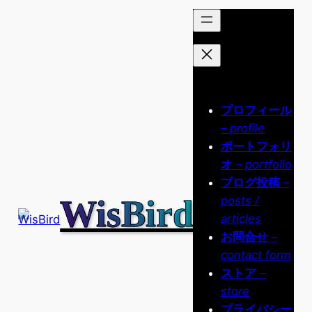
内
容
を
ス
キ
ッ
プロフィール
プ
– profile
ポートフォリ
オ
– portfolio
ブログ投稿
–
WisBird
posts /
articles
お問合せ
–
contact form
ストア
–
store
プライバシー