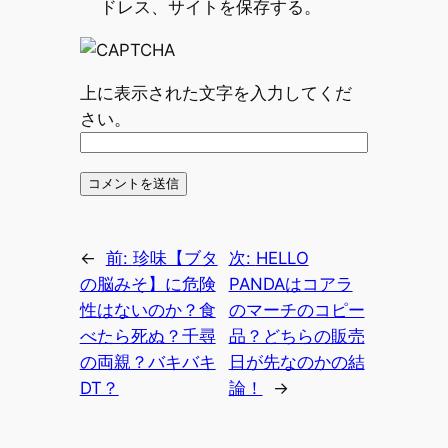
ドレス、サイトを保存する。
上に表示された文字を入力してくだ
さい。
←
前:
珍味【ブタ
次:
HELLO
の脳みそ】に危険
PANDAはコアラ
性はないのか？食
のマーチのコピー
べたら死ぬ？千尋
品？どちらの販売
の両親？バキバキ
日が先なのかの結
DT？
論！
→