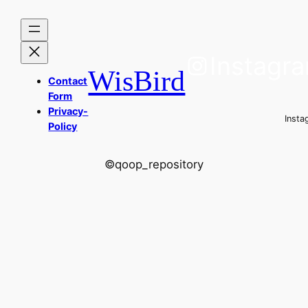
Instagr
WisBird
Contact
Form
Privacy-
Insta
Policy
©qoop_repository