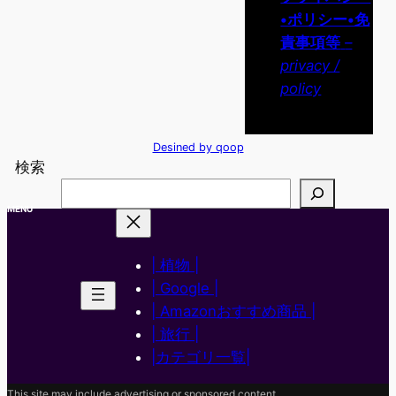
•ポリシー•免
責事項等
–
privacy /
policy
Desined by qoop
検索
MENU
| 植物 |
| Google |
| Amazonおすすめ商品 |
| 旅行 |
|カテゴリ一覧|
This site may include advertising or sponsored content.