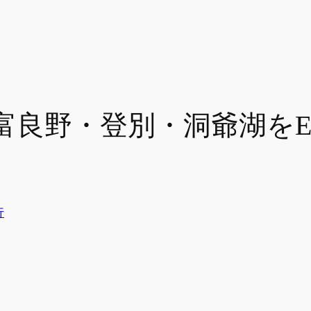
・富良野・登別・洞爺湖を
行