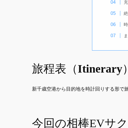
充
絶
時
ま
旅程表（
Itinerary
新千歳空港から目的地を時計回りする形で
今回の相棒EVサ