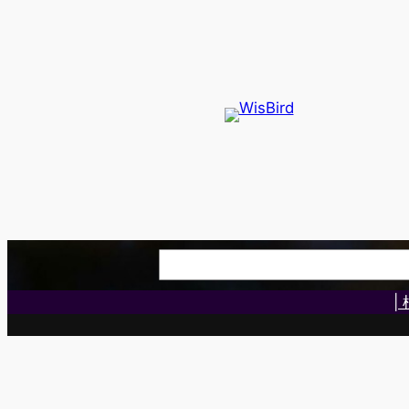
内
容
を
ス
キ
ッ
プ
検
索
|