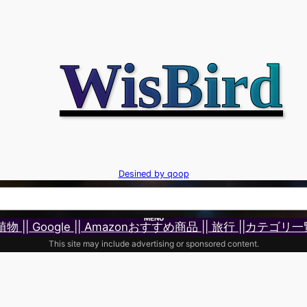
WisBird
Desined by qoop
MENU
 植物 |
| Google |
| Amazonおすすめ商品 |
| 旅行 |
|カテゴリ一
This site may include advertising or sponsored content.