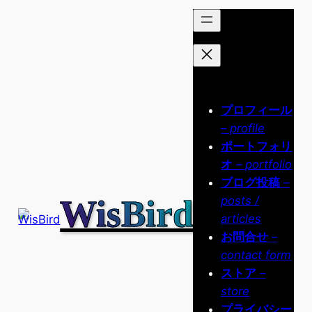
内
容
を
ス
キ
ッ
プロフィール
プ
– profile
ポートフォリ
オ
– portfolio
ブログ投稿
–
WisBird
posts /
articles
お問合せ
–
contact form
ストア
–
store
プライバシー