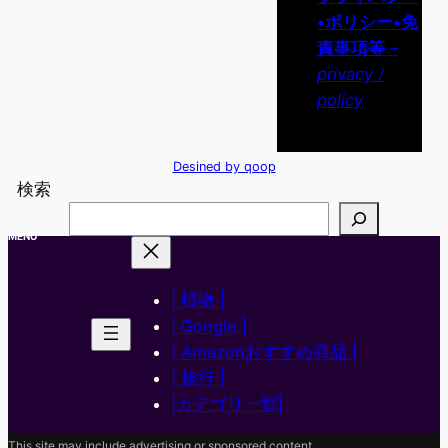
•ポリシー•免
責事項等
–
privacy /
policy
Desined by qoop
検索
MENU
| 植物 |
| Google |
| Amazonおすすめ商品 |
| 旅行 |
|カテゴリ一覧|
This site may include advertising or sponsored content.