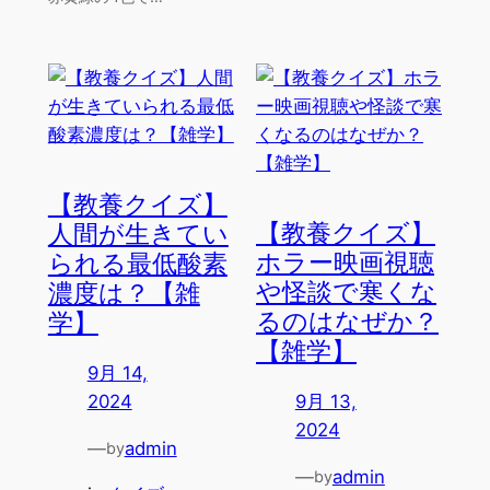
【教養クイズ】
【教養クイズ】
人間が生きてい
ホラー映画視聴
られる最低酸素
や怪談で寒くな
濃度は？【雑
るのはなぜか？
学】
【雑学】
9月 14,
2024
9月 13,
2024
—
admin
by
—
admin
by