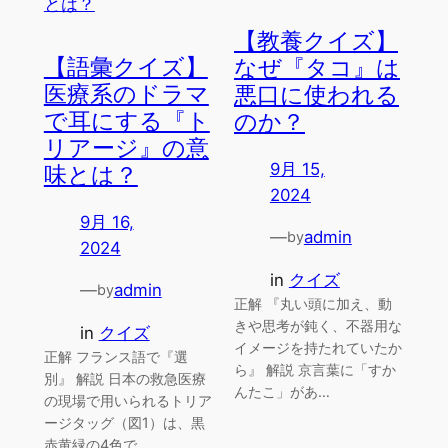
【教養クイズ】
【語彙クイズ】
なぜ『タコ』は
医療系のドラマ
悪口に使われる
で耳にする『ト
のか？
リアージ』の意
9月 15,
味とは？
2024
9月 16,
—
admin
by
2024
in
クイズ
—
admin
by
正解 『丸い頭に加え、動
きや思考が鈍く、不器用な
in
クイズ
イメージを持たれていたか
正解 フランス語で『選
ら』 解説 京言葉に「すか
別』 解説 日本の救急医療
んたこ」があ…
の現場で用いられるトリア
ージタッグ（図1）は、黒
赤黄緑の4色で…