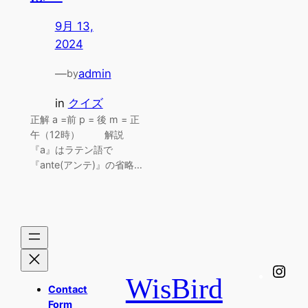
9月 13,
2024
—
admin
by
in
クイズ
正解 a =前 p = 後 m = 正
午（12時） 解説
『a』はラテン語で
『ante(アンテ)』の省略…
Ins
WisBird
Contact
Form