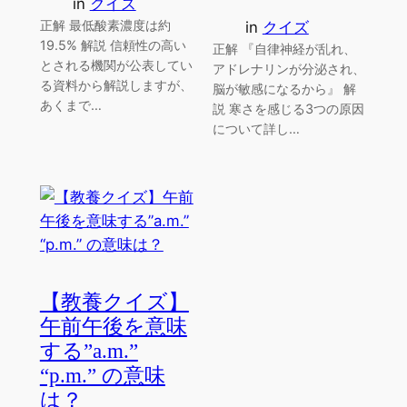
in
クイズ
正解 最低酸素濃度は約
in
クイズ
19.5% 解説 信頼性の高い
正解 『自律神経が乱れ、
とされる機関が公表してい
アドレナリンが分泌され、
る資料から解説しますが、
脳が敏感になるから』 解
あくまで…
説 寒さを感じる3つの原因
について詳し…
【教養クイズ】
午前午後を意味
する”a.m.”
“p.m.” の意味
は？