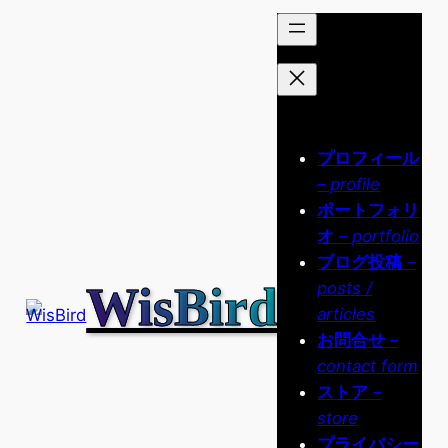
内
容
を
ス
キ
ッ
プロフィール
プ
– profile
ポートフォリ
オ
– portfolio
ブログ投稿
–
WisBird
posts /
articles
お問合せ
–
contact form
ストア
–
store
プライバシー