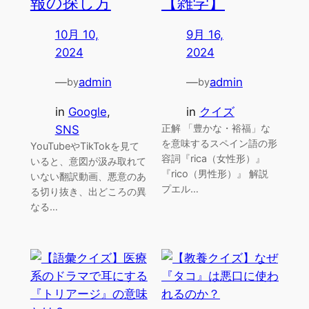
報の探し方
【雑学】
10月 10,
9月 16,
2024
2024
—
admin
—
admin
by
by
in
Google
, 
in
クイズ
正解 「豊かな・裕福」な
SNS
を意味するスペイン語の形
YouTubeやTikTokを見て
容詞『rica（女性形）』
いると、意図が汲み取れて
『rico（男性形）』 解説
いない翻訳動画、悪意のあ
プエル…
る切り抜き、出どころの異
なる…