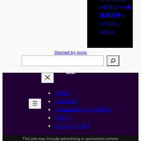
•ポリシー•免
責事項等
–
privacy /
policy
Desined by qoop
検
索
MENU
| 植物 |
| Google |
| Amazonおすすめ商品 |
| 旅行 |
|カテゴリ一覧|
This site may include advertising or sponsored content.